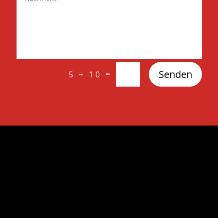
Senden
=
5 + 10