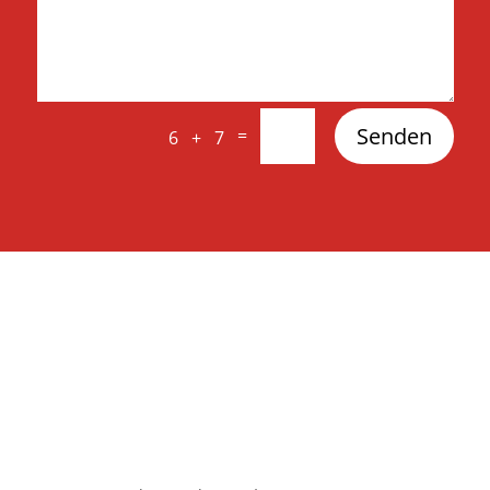
Senden
=
6 + 7