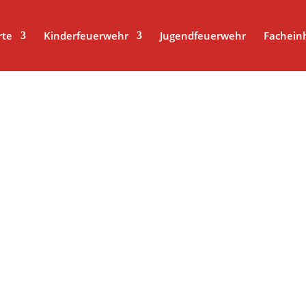
r title-Attribut liest
rte
Kinderfeuerwehr
Jugendfeuerwehr
Fachein