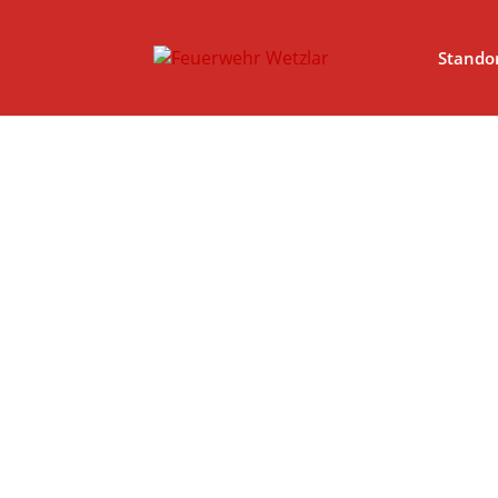
// Erzwingt, dass Magnific Popup bei Divi-Galerien das alt- ode
Stando