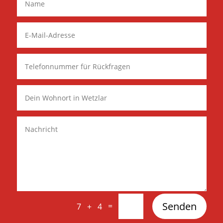
Senden
=
7 + 4