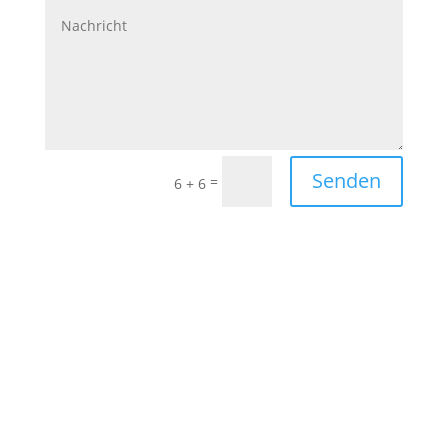
Senden
=
6 + 6