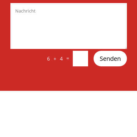
Senden
=
6 + 4