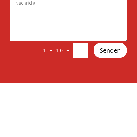
Senden
=
1 + 10