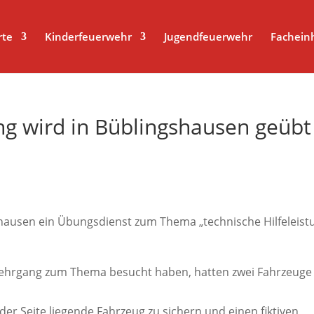
r title-Attribut liest
rte
Kinderfeuerwehr
Jugendfeuerwehr
Fachein
ung wird in Büblingshausen geübt
hausen ein Übungsdienst zum Thema „technische Hilfeleist
 Lehrgang zum Thema besucht haben, hatten zwei Fahrzeuge
der Seite liegende Fahrzeug zu sichern und einen fiktiven