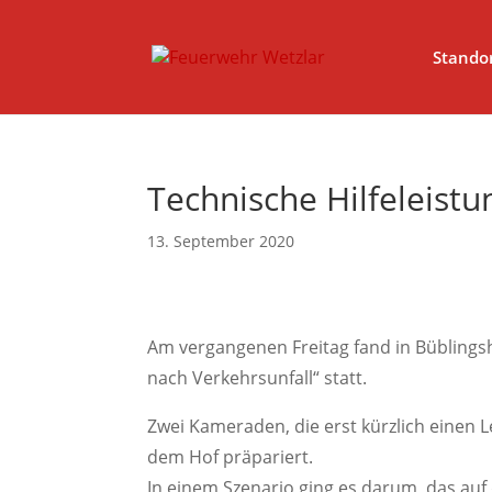
// Erzwingt, dass Magnific Popup bei Divi-Galerien das alt- ode
Stando
Technische Hilfeleist
13. September 2020
Am vergangenen Freitag fand in Büblings
nach Verkehrsunfall“ statt.
Zwei Kameraden, die erst kürzlich einen
dem Hof präpariert.
In einem Szenario ging es darum, das auf 