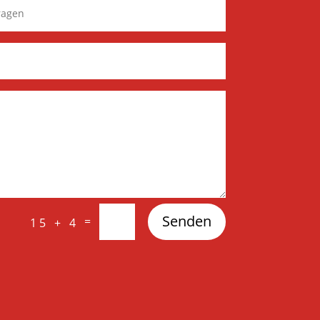
Senden
=
15 + 4