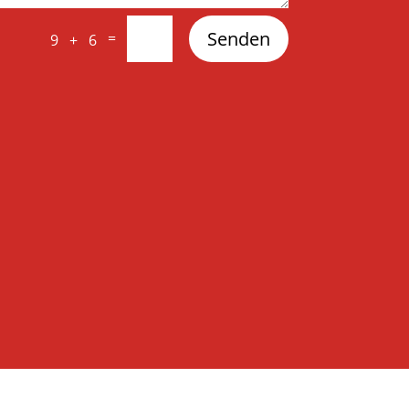
Senden
=
9 + 6