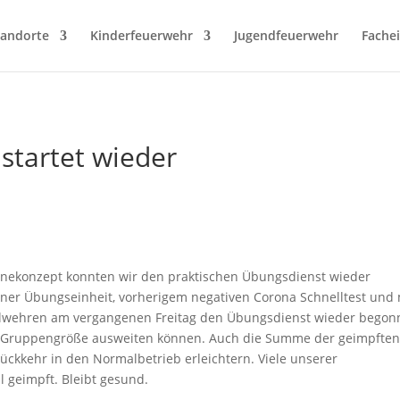
-Attribut liest
tandorte
Kinderfeuerwehr
Jugendfeuerwehr
Fache
startet wieder
nekonzept konnten wir den praktischen Übungsdienst wieder
iner Übungseinheit, vorherigem negativen Corona Schnelltest und 
eilwehren am vergangenen Freitag den Übungsdienst wieder begon
ie Gruppengröße ausweiten können. Auch die Summe der geimpfte
kkehr in den Normalbetrieb erleichtern. Viele unserer
 geimpft. Bleibt gesund.