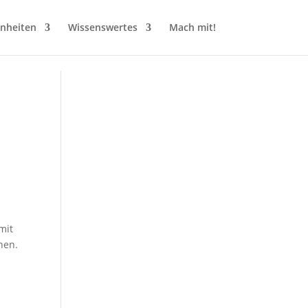
inheiten
Wissenswertes
Mach mit!
mit
nen.
n