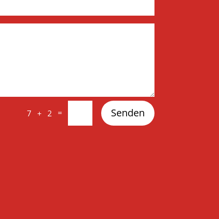
Senden
=
7 + 2