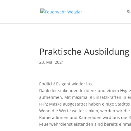
// Erzwingt, dass Magnific Popup bei Divi-Galerien das alt- oder title
S
Praktische Ausbildung 
23. Mai 2021
Endlich! Es geht wieder los.
Dank der sinkenden Inzidenz und einem Hygie
aufnehmen. Mit maximal 9 Einsatzkräften in e
FFP2 Maske ausgestattet haben einige Stadtt
Wenn die Werte weiter sinken, werden wir d
Kameradinnen und Kameraden wird uns die Rüc
Feuerwehrdienstleistenden sind bereits einmal