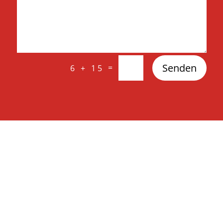
Senden
=
6 + 15