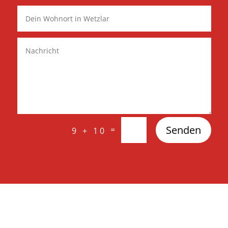
Senden
=
9 + 10