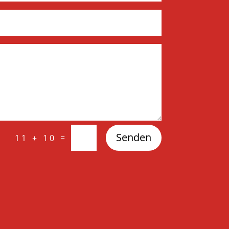
Senden
=
11 + 10