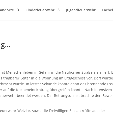
-Attribut liest
tandorte
Kinderfeuerwehr
Jugendfeuerwehr
Fache
ig…
it Menschenleben in Gefahr in die Nauborner Straße alarmiert. 
s tragbarer Leiter in die Wohnung im Erdgeschoss vor. Dort wurde
erbracht wurde. In letzter Sekunde konnte dann das brennende Es
r auf die Kücheneinrichtung übergreifen konnte. Nach intensiven
euerwehr beendet werden. Der Rettungsdienst brachte den Bewo
euerwehr Wetzlar, sowie die Freiwilligen Einsatzkräfte aus der