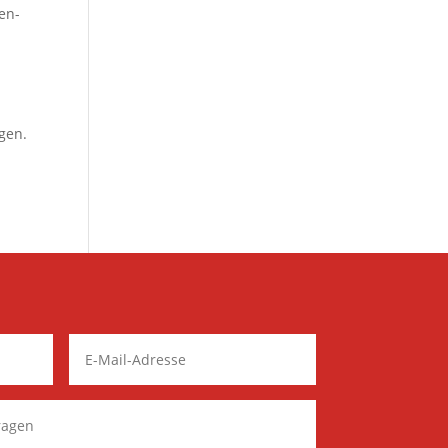
en-
gen.