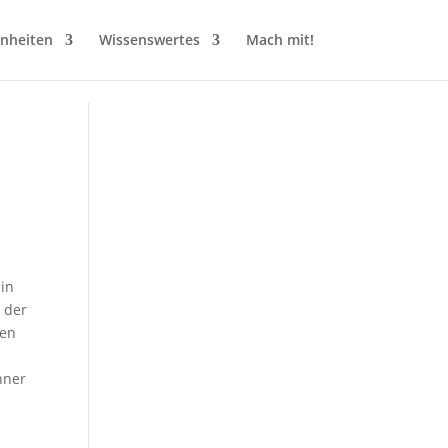
inheiten
Wissenswertes
Mach mit!
Ein
 der
sen
hner