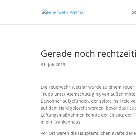
// Erzwingt, dass Magnific Popup bei Divi-Galerien das alt- oder title
S
Gerade noch rechtzeit
31. Juli 2019
Die Feuerwehr Wetzlar wurde zu einem Feuer m
Trupp unter Atemschutz ging von außen mittel
Bewohner aufgefunden, der sofort ins Freie v
auf dem Herd gelöscht werden, bevor das Feue
Lüftungsmaßnahmen konnte der Einsatz der F
in ein Krankenhaus.
Vor Ort waren die Hauptamtlichen Kräfte der F