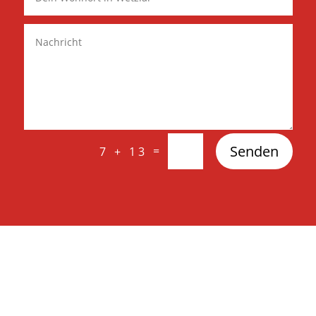
Senden
=
7 + 13