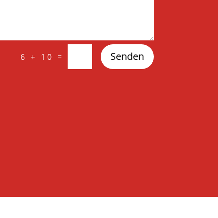
Senden
=
6 + 10