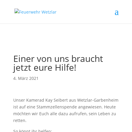
// Erzwingt, dass Magnific Popup bei Divi-Galerien das alt- oder
title-Attribut liest
Einer von uns braucht
jetzt eure Hilfe!
4. März 2021
Unser Kamerad Kay Seibert aus Wetzlar-Garbenheim
ist auf eine Stammzellenspende angewiesen. Heute
möchten wir Euch alle dazu aufrufen, sein Leben zu
retten.
So könnt ihr helfen: