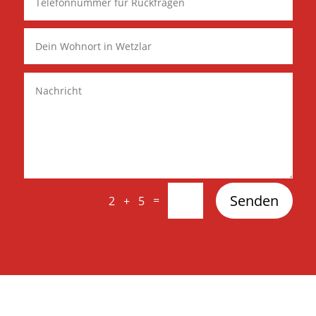
Senden
=
2 + 5