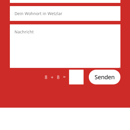
Senden
=
8 + 8