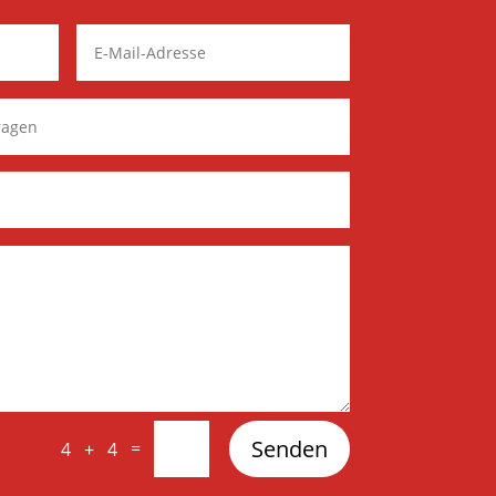
Senden
=
4 + 4