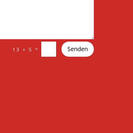
Senden
=
13 + 5