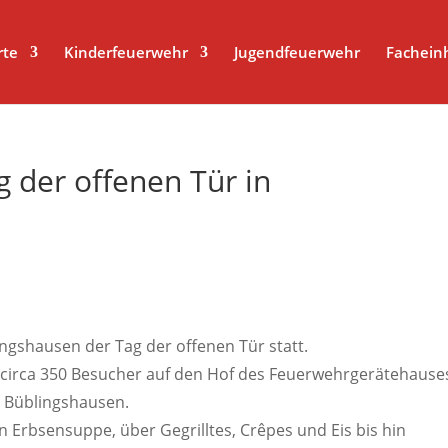
r title-Attribut liest
rte
Kinderfeuerwehr
Jugendfeuerwehr
Fachein
 der offenen Tür in
ngshausen der Tag der offenen Tür statt.
circa 350 Besucher auf den Hof des Feuerwehrgerätehause
 Büblingshausen.
 Erbsensuppe, über Gegrilltes, Crêpes und Eis bis hin