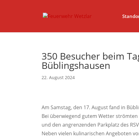
// Erzwingt, dass Magnific Popup bei Divi-Galerien das alt- ode
Stando
350 Besucher beim Tag
Büblingshausen
22. August 2024
Am Samstag, den 17. August fand in Bübli
Bei überwiegend gutem Wetter strömten 
und den angrenzenden Parkplatz des RSV
Neben vielen kulinarischen Angeboten von